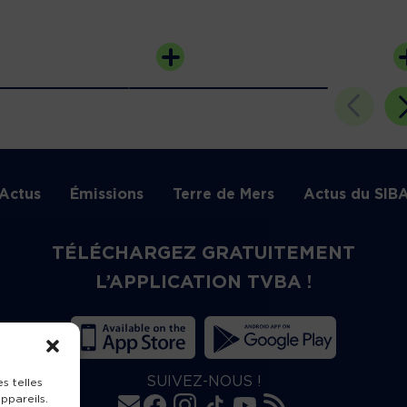
Actus
Émissions
Terre de Mers
Actus du SIB
TÉLÉCHARGEZ GRATUITEMENT
L’APPLICATION TVBA !
SUIVEZ-NOUS !
s telles
ppareils.