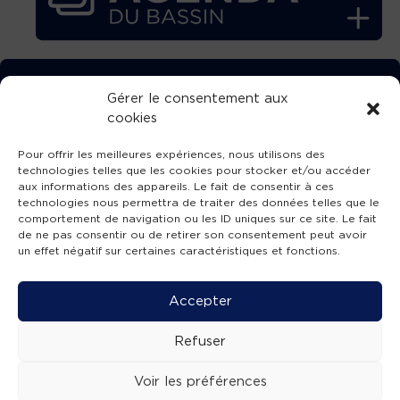
TÉLÉCHARGEZ GRATUITEMENT
Gérer le consentement aux
cookies
L’APPLICATION TVBA !
Pour offrir les meilleures expériences, nous utilisons des
technologies telles que les cookies pour stocker et/ou accéder
aux informations des appareils. Le fait de consentir à ces
technologies nous permettra de traiter des données telles que le
comportement de navigation ou les ID uniques sur ce site. Le fait
SUIVEZ-NOUS !
de ne pas consentir ou de retirer son consentement peut avoir
un effet négatif sur certaines caractéristiques et fonctions.
Charte de publication
-
Mentions légales
-
Accessibilité
-
Politique de confidentialité
-
Plan
Accepter
de site
-
SIBA
© 2026 création
Compos'it.
Refuser
Voir les préférences