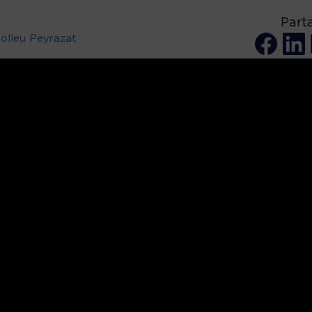
Part
olleu Peyrazat