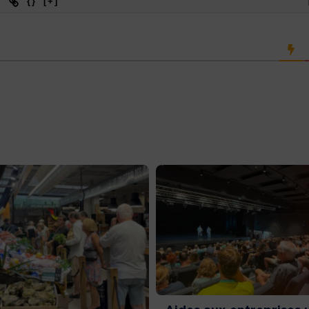
{}
[+]