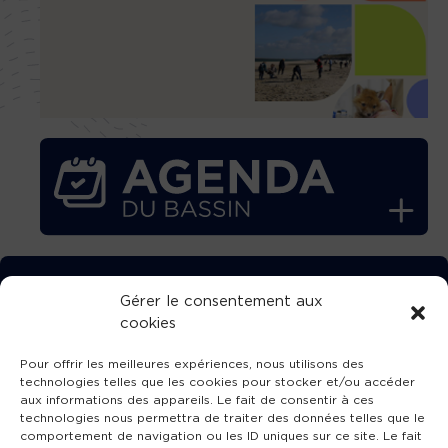
TÉLÉCHARGEZ GRATUITEMENT
Gérer le consentement aux
cookies
L’APPLICATION TVBA !
Pour offrir les meilleures expériences, nous utilisons des
technologies telles que les cookies pour stocker et/ou accéder
aux informations des appareils. Le fait de consentir à ces
technologies nous permettra de traiter des données telles que le
comportement de navigation ou les ID uniques sur ce site. Le fait
SUIVEZ-NOUS !