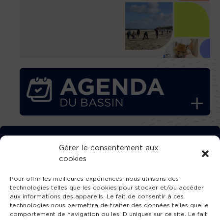
TÉLÉCHARGEZ GRATUITEMENT
Gérer le consentement aux
cookies
L’APPLICATION TVBA !
Pour offrir les meilleures expériences, nous utilisons des
technologies telles que les cookies pour stocker et/ou accéder
aux informations des appareils. Le fait de consentir à ces
technologies nous permettra de traiter des données telles que le
comportement de navigation ou les ID uniques sur ce site. Le fait
SUIVEZ-NOUS !