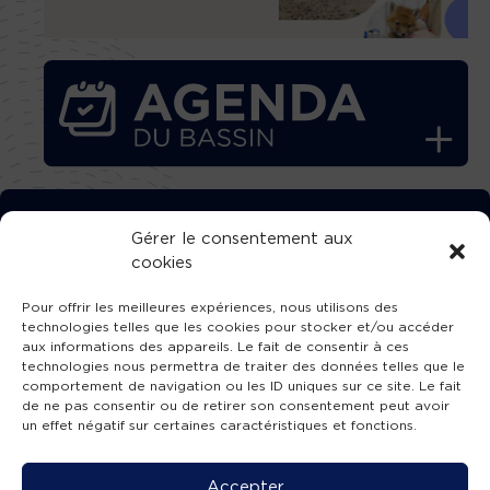
TÉLÉCHARGEZ GRATUITEMENT
Gérer le consentement aux
cookies
L’APPLICATION TVBA !
Pour offrir les meilleures expériences, nous utilisons des
technologies telles que les cookies pour stocker et/ou accéder
aux informations des appareils. Le fait de consentir à ces
technologies nous permettra de traiter des données telles que le
comportement de navigation ou les ID uniques sur ce site. Le fait
SUIVEZ-NOUS !
de ne pas consentir ou de retirer son consentement peut avoir
un effet négatif sur certaines caractéristiques et fonctions.
Charte de publication
-
Mentions légales
-
Accessibilité
-
Politique de confidentialité
-
Plan
Accepter