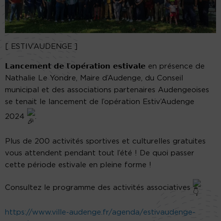
[ ESTIV’AUDENGE ]
𝗟𝗮𝗻𝗰𝗲𝗺𝗲𝗻𝘁 𝗱𝗲 𝗹’𝗼𝗽𝗲́𝗿𝗮𝘁𝗶𝗼𝗻 𝗲𝘀𝘁𝗶𝘃𝗮𝗹𝗲 en présence de
Nathalie Le Yondre, Maire d’Audenge, du Conseil
municipal et des associations partenaires Audengeoises
se tenait le lancement de l’opération Estiv’Audenge
2024
.
Plus
de 200 activités sportives et culturelles gratuites
vous attendent pendant tout l’été ! De quoi passer
cette période estivale en pleine forme !
Consultez le programme des activités associatives
https://www.ville-audenge.fr/agenda/estivaudenge-