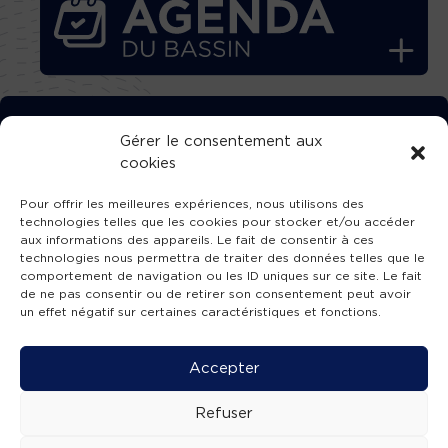
TÉLÉCHARGEZ GRATUITEMENT
Gérer le consentement aux
cookies
L’APPLICATION TVBA !
Pour offrir les meilleures expériences, nous utilisons des
technologies telles que les cookies pour stocker et/ou accéder
aux informations des appareils. Le fait de consentir à ces
technologies nous permettra de traiter des données telles que le
comportement de navigation ou les ID uniques sur ce site. Le fait
SUIVEZ-NOUS !
de ne pas consentir ou de retirer son consentement peut avoir
un effet négatif sur certaines caractéristiques et fonctions.
Charte de publication
-
Mentions légales
-
Accessibilité
-
Politique de confidentialité
-
Plan
Accepter
de site
-
SIBA
© 2026 création
Compos'it.
Refuser