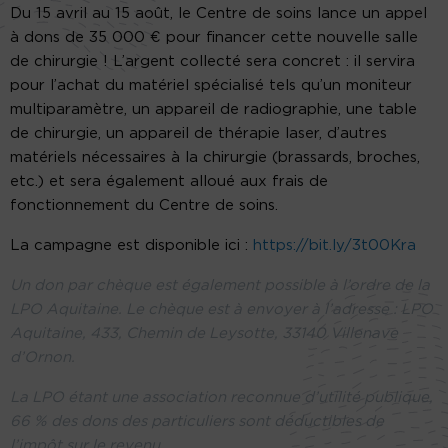
Du 15 avril au 15 août, le Centre de soins lance un appel
à dons de 35 000 € pour financer cette nouvelle salle
de chirurgie ! L’argent collecté sera concret : il servira
pour l’achat du matériel spécialisé tels qu’un moniteur
multiparamètre, un appareil de radiographie, une table
de chirurgie, un appareil de thérapie laser, d’autres
matériels nécessaires à la chirurgie (brassards, broches,
etc.) et sera également alloué aux frais de
fonctionnement du Centre de soins.
La campagne est disponible ici :
https://bit.ly/3t00Kra
Un don par chèque est également possible à l’ordre de la
LPO Aquitaine. Le chèque est à envoyer à l’adresse : LPO
Aquitaine, 433, Chemin de Leysotte, 33140 Villenave
d’Ornon.
La LPO étant une association reconnue d’utilité publique,
66 % des dons des particuliers sont déductibles de
l’impôt sur le revenu.