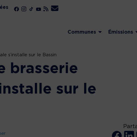
ées
Communes
Émissions
le s’installe sur le Bassin
e brasserie
installe sur le
Part
ner