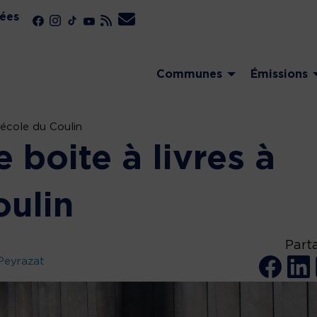
ées
Communes
Émissions
l’école du Coulin
 boite à livres à
oulin
Part
Peyrazat