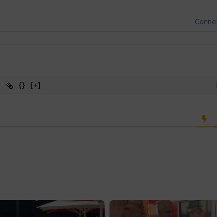
Conne
{}
[+]