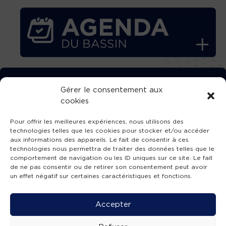
TÉLÉCHARGEZ GRATUITEMENT
Gérer le consentement aux
cookies
L’APPLICATION TVBA !
Pour offrir les meilleures expériences, nous utilisons des
technologies telles que les cookies pour stocker et/ou accéder
aux informations des appareils. Le fait de consentir à ces
technologies nous permettra de traiter des données telles que le
comportement de navigation ou les ID uniques sur ce site. Le fait
SUIVEZ-NOUS !
de ne pas consentir ou de retirer son consentement peut avoir
un effet négatif sur certaines caractéristiques et fonctions.
Charte de publication
-
Mentions légales
-
Accessibilité
-
Politique de confidentialité
-
Plan
Accepter
de site
-
SIBA
© 2026 création
Compos'it.