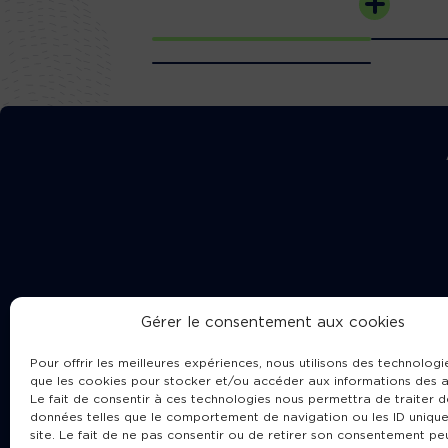
Gérer le consentement aux cookies
Pour offrir les meilleures expériences, nous utilisons des technologie
que les cookies pour stocker et/ou accéder aux informations des a
Le fait de consentir à ces technologies nous permettra de traiter d
données telles que le comportement de navigation ou les ID unique
site. Le fait de ne pas consentir ou de retirer son consentement pe
Cha