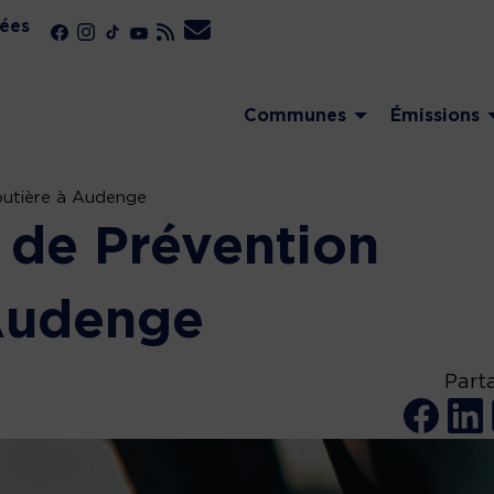
ées
Communes
Émissions
outière à Audenge
 de Prévention
Audenge
Part