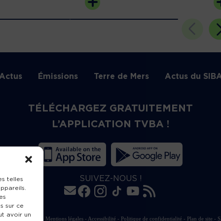
Actus
Émissions
Terre de Mers
Actus du SIB
TÉLÉCHARGEZ GRATUITEMENT
L’APPLICATION TVBA !
SUIVEZ-NOUS !
s telles
ppareils.
es
s sur ce
ut avoir un
rte de publication
-
Mentions légales
-
Accessibilité
-
Politique de confidentialité
-
Plan de site
-
S