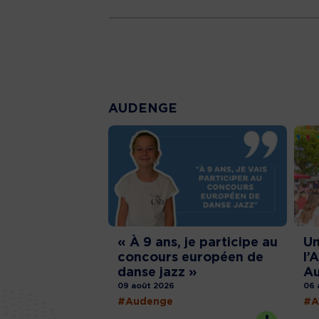
AUDENGE
« À 9 ans, je participe au
Un
concours européen de
l’
danse jazz »
A
09 août 2026
06 
#Audenge
#A