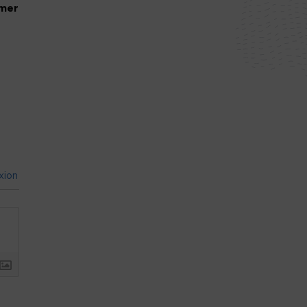
mmer
xion