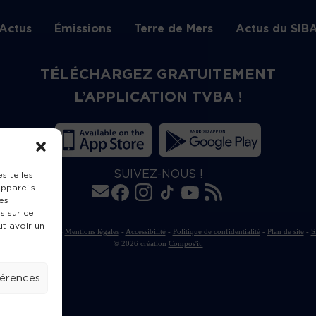
Actus
Émissions
Terre de Mers
Actus du SIB
TÉLÉCHARGEZ GRATUITEMENT
L’APPLICATION TVBA !
SUIVEZ-NOUS !
s telles
ppareils.
es
s sur ce
ut avoir un
rte de publication
-
Mentions légales
-
Accessibilité
-
Politique de confidentialité
-
Plan de site
-
S
© 2026 création
Compos'it.
férences