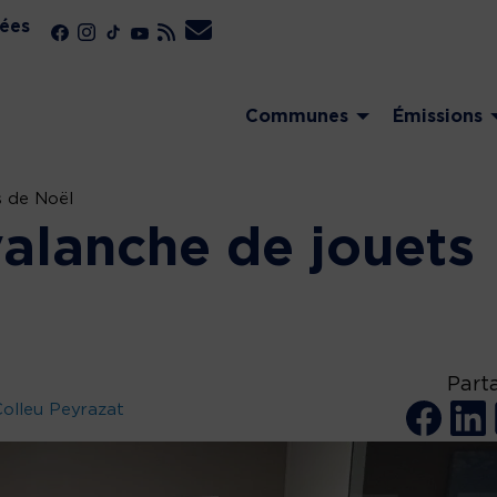
ées
Communes
Émissions
s de Noël
valanche de jouets
Part
olleu Peyrazat