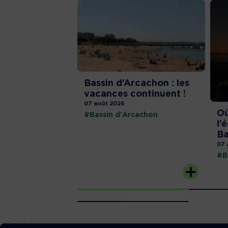
Bassin d’Arcachon : les
vacances continuent !
07 août 2026
Où
#Bassin d'Arcachon
l’
Ba
07 
#B