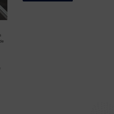
s
de
e