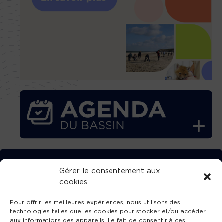
TÉLÉCHARGEZ GRATUITEMENT
Gérer le consentement aux
cookies
L’APPLICATION TVBA !
Pour offrir les meilleures expériences, nous utilisons des
technologies telles que les cookies pour stocker et/ou accéder
aux informations des appareils. Le fait de consentir à ces