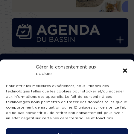
TÉLÉCHARGEZ GRATUITEMENT
Gérer le consentement aux
cookies
L’APPLICATION TVBA !
Pour offrir les meilleures expériences, nous utilisons des
technologies telles que les cookies pour stocker et/ou accéder
aux informations des appareils. Le fait de consentir à ces
technologies nous permettra de traiter des données telles que le
comportement de navigation ou les ID uniques sur ce site. Le fait
SUIVEZ-NOUS !
de ne pas consentir ou de retirer son consentement peut avoir
un effet négatif sur certaines caractéristiques et fonctions.
Charte de publication
-
Mentions légales
-
Accessibilité
-
Politique de confidentialité
-
Plan