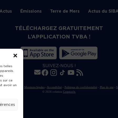
Actus
Émissions
Terre de Mers
Actus du SIB
TÉLÉCHARGEZ GRATUITEMENT
L’APPLICATION TVBA !
SUIVEZ-NOUS !
s telles
ppareils.
es
s sur ce
ut avoir un
rte de publication
-
Mentions légales
-
Accessibilité
-
Politique de confidentialité
-
Plan de site
-
S
© 2026 création
Compos'it.
férences