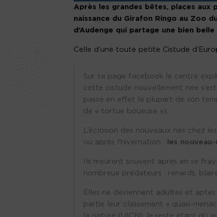
Après les grandes bêtes, places aux p
naissance du Girafon Ringo au Zoo du 
d’Audenge qui partage une bien belle
Celle d’une toute petite Cistude d’Eur
Sur sa page facebook le centre expl
cette cistude nouvellement née s’est
passe en effet la plupart de son tem
de « tortue boueuse »).
L’éclosion des nouveaux nés chez les
ou après l’hivernation :
les nouveau-
Ils meurent souvent après en se frayan
nombreux prédateurs : renards, blair
Elles ne deviennent adultes et aptes 
partie leur classement « quasi-menac
la nature (UICN), le reste étant dû a