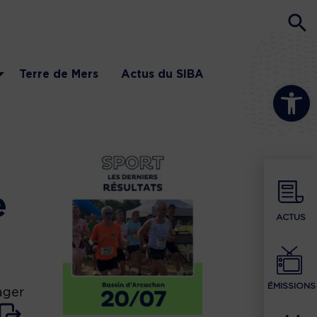
Terre de Mers
Actus du SIBA
Ouvrir la b
e
ACTUS
ÉMISSIONS
ager