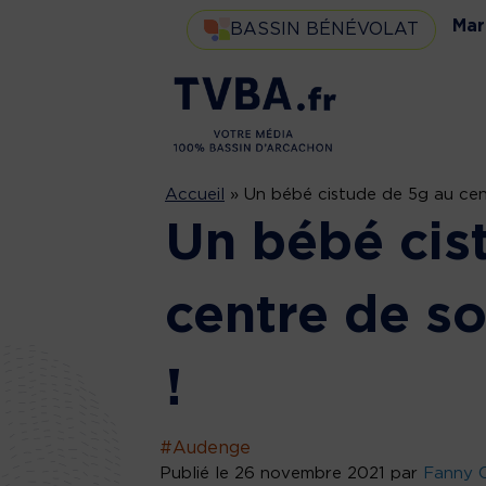
Mar
BASSIN BÉNÉVOLAT
Accueil
»
Un bébé cistude de 5g au cen
Un bébé cis
centre de s
!
#Audenge
Publié le 26 novembre 2021 par
Fanny C