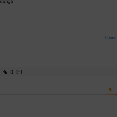
denge
Conne
{}
[+]