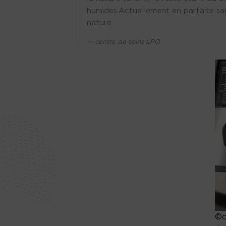
humides.Actuellement en parfaite san
nature
centre de soins LPO
©c