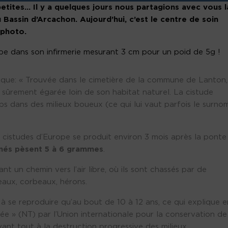
etites… Il y a quelques jours nous partagions avec vous l
Bassin d’Arcachon. Aujourd’hui, c’est le centre de soin
 photo.
ope dans son infirmerie mesurant 3 cm pour un poid de 5g !
ique: « Trouvée dans le cimetière de la commune de Lanton,
 sûrement égarée loin de son habitat naturel. La cistude
ps dans des milieux boueux (ce qui lui vaut parfois le surno
 cistudes d’Europe se produit environ 3 mois après la ponte
nés pèsent 5 à 6 grammes
.
t un chemin vers l’air libre, où ils sont chassés par de
eaux, corbeaux, hérons.
à se reproduire qu’au bout de 10 à 12 ans, ce qui explique e
ée » (NT) par l’Union internationale pour la conservation de
vant tout à la destruction progressive des milieux