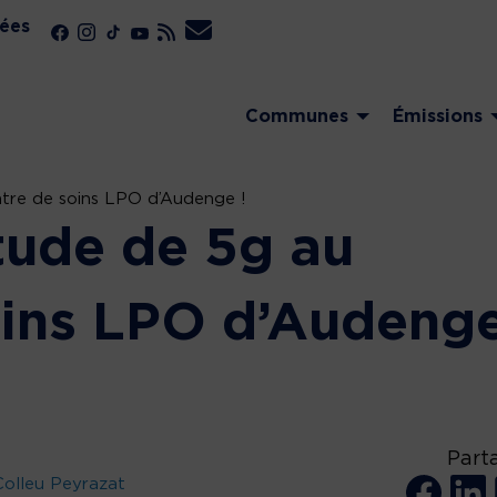
ées
Communes
Émissions
tre de soins LPO d’Audenge !
tude de 5g au
oins LPO d’Audeng
Part
olleu Peyrazat