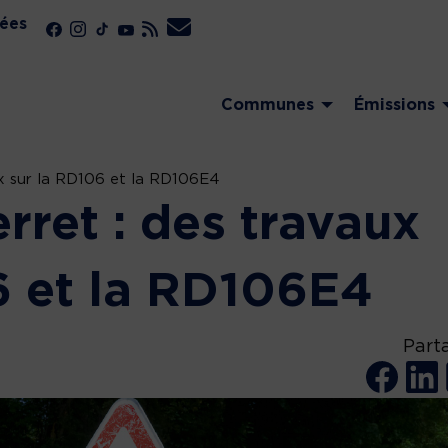
ées
Communes
Émissions
x sur la RD106 et la RD106E4
rret : des travaux
6 et la RD106E4
Part