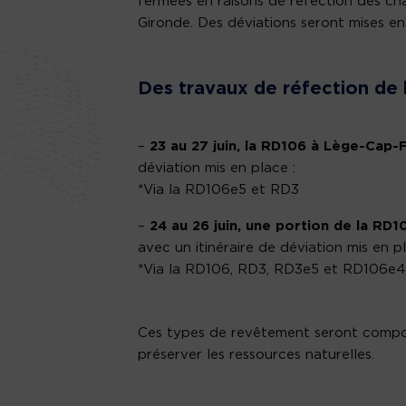
fermées en raisons de réfection des ch
Gironde. Des déviations seront mises en
Des travaux de réfection de 
–
23 au 27 juin, la RD106 à Lège-Cap-
déviation mis en place :
*Via la RD106e5 et RD3
–
24 au 26 juin,
une portion de
la
RD1
avec un itinéraire de déviation mis en pl
*Via la RD106, RD3, RD3e5 et RD106e4
Ces types de revêtement seront compo
préserver les ressources naturelles.