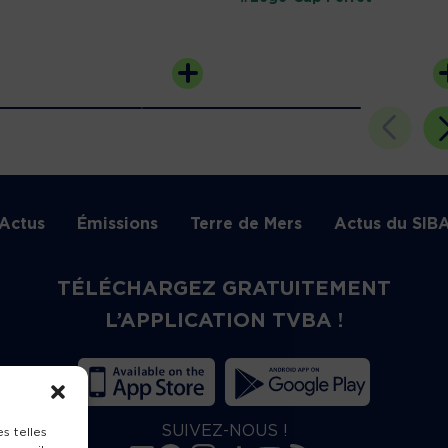
Actus
Émissions
Terre de Mers
Actus du SIB
TÉLÉCHARGEZ GRATUITEMENT
L’APPLICATION TVBA !
SUIVEZ-NOUS !
s telles