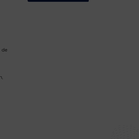
e de
n,