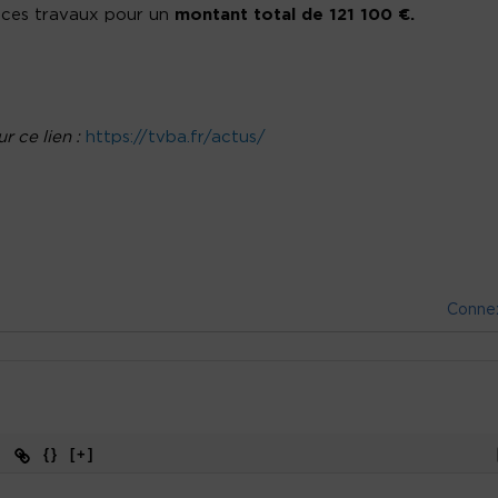
 ces travaux pour un
montant total de
121 100
€.
r ce lien :
https://tvba.fr/actus/
Conne
{}
[+]