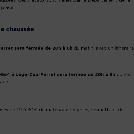
aussées. Ces travaux sont menés par le Département de la
 place.
la chaussée
Ferret
sera fermée de 20h à 6h
du matin, avec un itinérair
06e4
à
Lège-Cap-Ferret
sera fermée
de 20h à 6h
du mati
ace :
sés de 10 à 30% de matériaux recyclés, permettant de