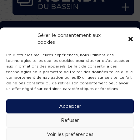
TÉLÉCHARGEZ GRATUITEMENT
Gérer le consentement aux
cookies
L’APPLICATION TVBA !
Pour offrir les meilleures expériences, nous utilisons des
technologies telles que les cookies pour stocker et/ou accéder
aux informations des appareils. Le fait de consentir à ces
technologies nous permettra de traiter des données telles que le
comportement de navigation ou les ID uniques sur ce site. Le fait
SUIVEZ-NOUS !
de ne pas consentir ou de retirer son consentement peut avoir
un effet négatif sur certaines caractéristiques et fonctions.
Charte de publication
-
Mentions légales
-
Accessibilité
-
Politique de confidentialité
-
Plan
Accepter
de site
-
SIBA
© 2026 création
Compos'it.
Refuser
Voir les préférences