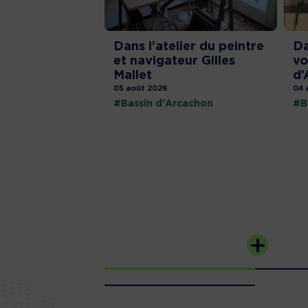
Dans l’atelier du peintre
Da
et navigateur Gilles
vo
Mallet
d’
05 août 2026
04 
#Bassin d'Arcachon
#B