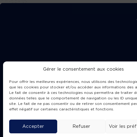
Gérer le consentement aux cookies
Pour offrir les meilleures expériences, nous utilisons des technologie
que les cookies pour stocker et/ou accéder aux informations des a
Le fait de consentir à ces technologies nous permettra de traiter d
données telles que le comportement de navigation ou les ID unique
site. Le fait de ne pas consentir ou de retirer son consentement pe
Cha
effet négatif sur certaines caractéristiques et fonctions.
Accepter
Refuser
Voir les pré