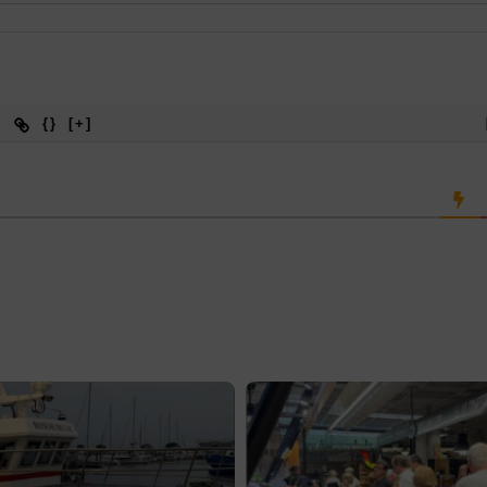
{}
[+]