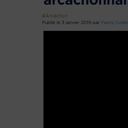
arcachonnai
#Arcachon
Publié le 3 janvier 2019 par
Fanny Colle