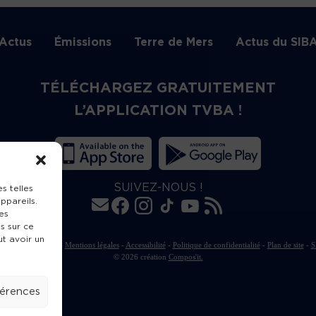
Actus
Émissions
Terre de Mers
Actus du SIB
TÉLÉCHARGEZ GRATUITEMENT
L’APPLICATION TVBA !
SUIVEZ-NOUS !
s telles
ppareils.
es
s sur ce
ut avoir un
rte de publication
-
Mentions légales
-
Accessibilité
-
Politique de confidentialité
-
Plan de site
-
S
© 2026 création
Compos'it.
férences