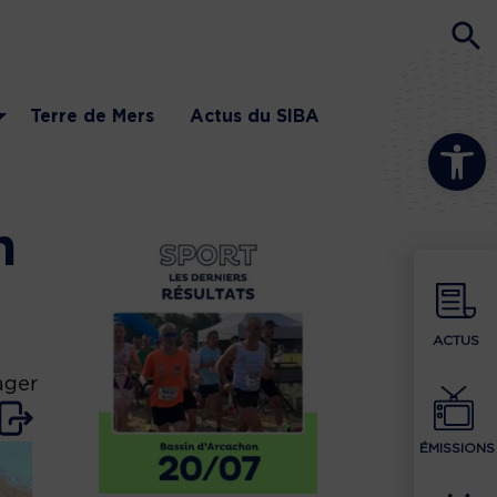
Terre de Mers
Actus du SIBA
Ouvrir la b
n
ACTUS
ager
ÉMISSIONS