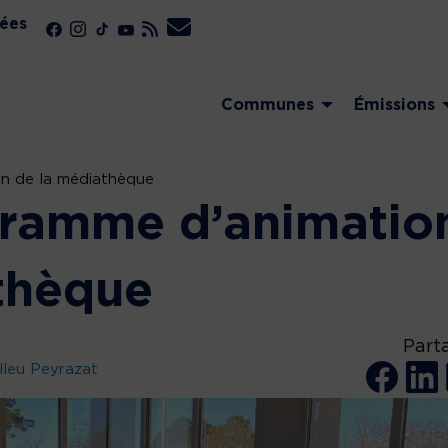
ées
Communes
Émissions
on de la médiathèque
gramme d’animatio
thèque
Part
lleu Peyrazat