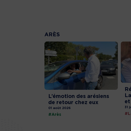
ARÈS
Ré
La
L’émotion des arésiens
et
de retour chez eux
31 j
01 août 2026
#L
#Arès