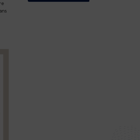
re
sans