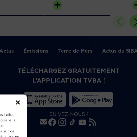
Actus
Émissions
Terre de Mers
Actus du SIB
TÉLÉCHARGEZ GRATUITEMENT
L’APPLICATION TVBA !
SUIVEZ-NOUS !
s telles
ppareils.
es
s sur ce
ut avoir un