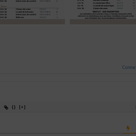
Conne
{}
[+]