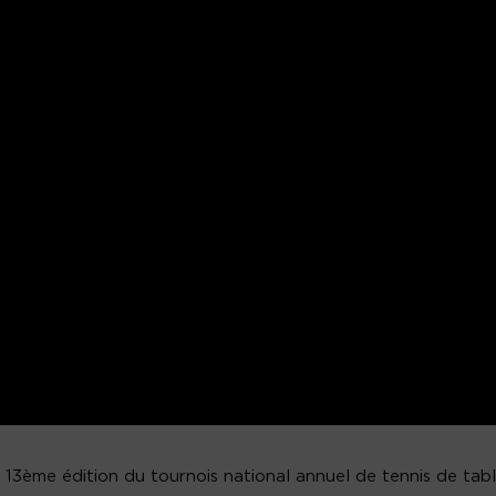
la 13ème édition du tournois national annuel de tennis de tabl