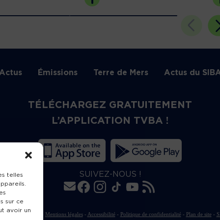
Actus
Émissions
Terre de Mers
Actus du SIB
TÉLÉCHARGEZ GRATUITEMENT
L’APPLICATION TVBA !
SUIVEZ-NOUS !
s telles
ppareils.
es
s sur ce
ut avoir un
rte de publication
-
Mentions légales
-
Accessibilité
-
Politique de confidentialité
-
Plan de site
-
S