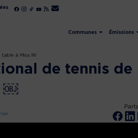
ées
Communes
Émissions
e table à Mios ￼
ional de tennis de
s ￼
Part
rner