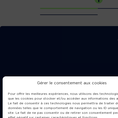
Gérer le consentement aux cookies
Pour offrir les meilleures expériences, nous utilisons des technologie
que les cookies pour stocker et/ou accéder aux informations des a
Le fait de consentir à ces technologies nous permettra de traiter d
données telles que le comportement de navigation ou les ID unique
site. Le fait de ne pas consentir ou de retirer son consentement pe
Cha
effet négatif sur certaines caractéristiques et fonctions.