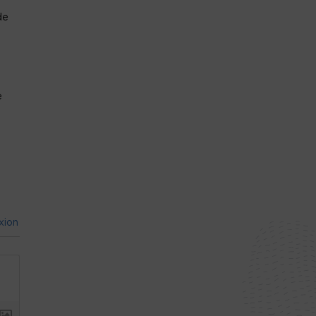
de
e
xion