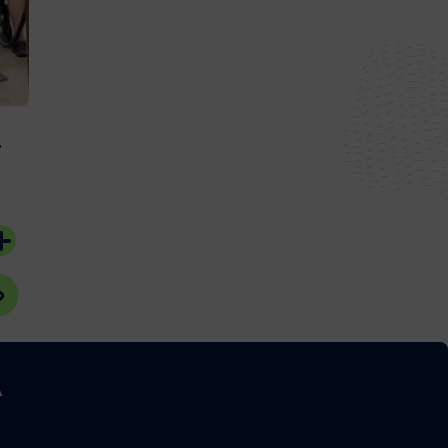
#Bassin d'Arcachon
20 juillet 2026
#Bassin d'Arcach
r
A