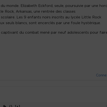
r du monde. Elizabeth Eckford, seule, poursuivie par une hor
tle Rock, Arkansas, une rentrée des classes
 scolaire. Les 9 enfants noirs inscrits au lycée Little Rock
aux seuls blancs, sont encerclés par une foule hystérique.
it captivant du combat mené par neuf adolescents pour fair
Conne
{}
[+]