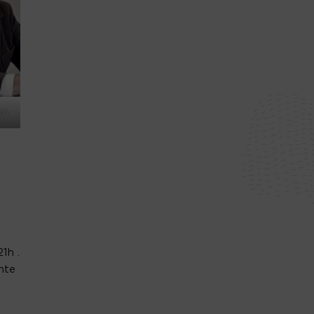
on
1h .
nte