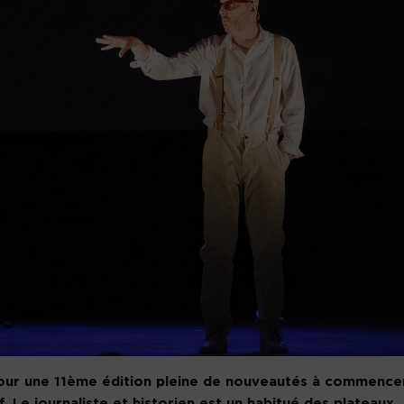
our une 11ème édition pleine de nouveautés à commence
 Le journaliste et historien est un habitué des plateaux