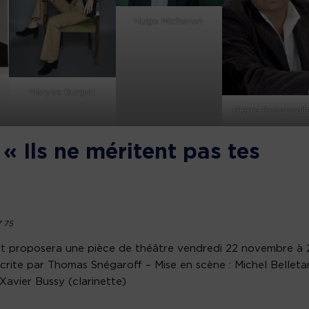
Hugo Micheron
Maryse Burgot
Pierre Rosanvall
« Ils ne méritent pas tes
7 75
t proposera une pièce de théâtre vendredi 22 novembre à 2
écrite par Thomas Snégaroff – Mise en scène : Michel Belleta
Xavier Bussy (clarinette)