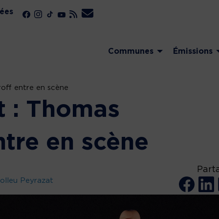
ées
Communes
Émissions
off entre en scène
t : Thomas
ntre en scène
Part
olleu Peyrazat