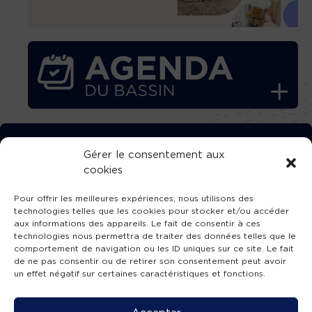
TÉLÉCHARGEZ GRATUITEMENT
Gérer le consentement aux
cookies
L’APPLICATION TVBA !
Pour offrir les meilleures expériences, nous utilisons des
technologies telles que les cookies pour stocker et/ou accéder
aux informations des appareils. Le fait de consentir à ces
technologies nous permettra de traiter des données telles que le
comportement de navigation ou les ID uniques sur ce site. Le fait
SUIVEZ-NOUS !
de ne pas consentir ou de retirer son consentement peut avoir
un effet négatif sur certaines caractéristiques et fonctions.
Charte de publication
-
Mentions légales
-
Accessibilité
-
Politique de confidentialité
-
Plan