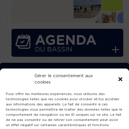
TÉLÉCHARGEZ GRATUITEMENT
Gérer le consentement aux
cookies
L’APPLICATION TVBA !
Pour offrir les meilleures expériences, nous utilisons des
technologies telles que les cookies pour stocker et/ou accéder
aux informations des appareils. Le fait de consentir à ces
technologies nous permettra de traiter des données telles que le
comportement de navigation ou les ID uniques sur ce site. Le fait
SUIVEZ-NOUS !
de ne pas consentir ou de retirer son consentement peut avoir
un effet négatif sur certaines caractéristiques et fonctions.