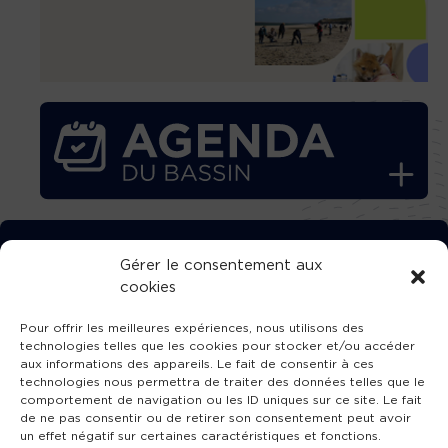
TÉLÉCHARGEZ GRATUITEMENT
Gérer le consentement aux
cookies
L’APPLICATION TVBA !
Pour offrir les meilleures expériences, nous utilisons des
technologies telles que les cookies pour stocker et/ou accéder
aux informations des appareils. Le fait de consentir à ces
technologies nous permettra de traiter des données telles que le
comportement de navigation ou les ID uniques sur ce site. Le fait
SUIVEZ-NOUS !
de ne pas consentir ou de retirer son consentement peut avoir
un effet négatif sur certaines caractéristiques et fonctions.