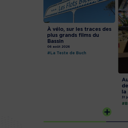
À vélo, sur les traces des
plus grands films du
Bassin
06 août 2026
#La Teste de Buch
Au
de
la
31 j
#B