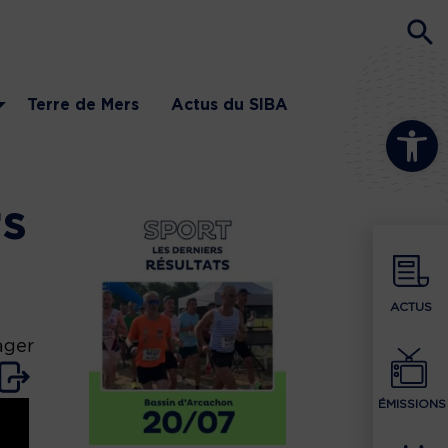
Terre de Mers
Actus du SIBA
Ouvrir la b
rs
ACTUS
ager
ÉMISSIONS