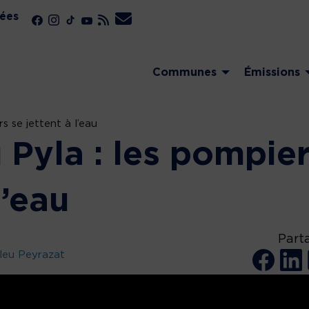
ées
Communes
Émissions
 se jettent à l’eau
Pyla : les pompie
l’eau
Part
leu Peyrazat