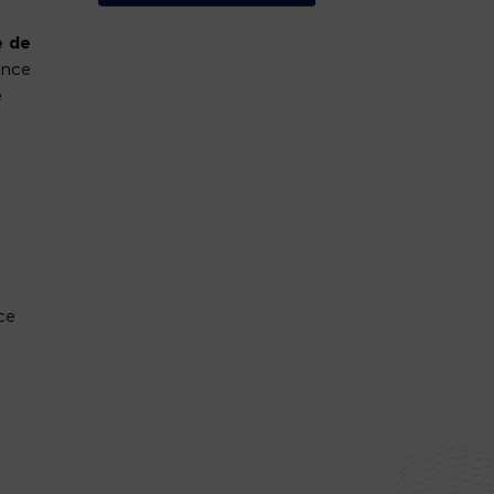
e de
ance
e
ce