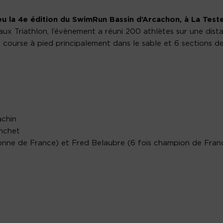
u la 4e édition du SwimRun Bassin d’Arcachon, à La Test
ux Triathlon, l’évènement a réuni 200 athlètes sur une dist
 course à pied principalement dans le sable et 6 sections d
achin
anchet
ionne de France) et Fred Belaubre (6 fois champion de Fran