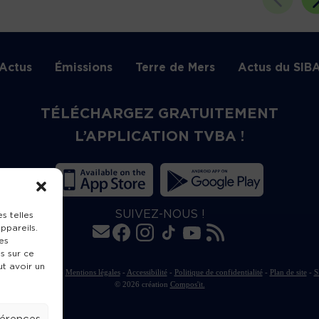
Actus
Émissions
Terre de Mers
Actus du SIB
TÉLÉCHARGEZ GRATUITEMENT
L’APPLICATION TVBA !
SUIVEZ-NOUS !
s telles
ppareils.
es
s sur ce
ut avoir un
rte de publication
-
Mentions légales
-
Accessibilité
-
Politique de confidentialité
-
Plan de site
-
S
© 2026 création
Compos'it.