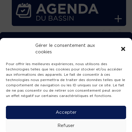
TÉLÉCHARGEZ GRATUITEMENT
Gérer le consentement aux
cookies
L’APPLICATION TVBA !
Pour offrir les meilleures expériences, nous utilisons des
technologies telles que les cookies pour stocker et/ou accéder
aux informations des appareils. Le fait de consentir à ces
technologies nous permettra de traiter des données telles que le
comportement de navigation ou les ID uniques sur ce site. Le fait
SUIVEZ-NOUS !
de ne pas consentir ou de retirer son consentement peut avoir
un effet négatif sur certaines caractéristiques et fonctions.
Charte de publication
-
Mentions légales
-
Accessibilité
-
Politique de confidentialité
-
Plan
Accepter
de site
-
SIBA
© 2026 création
Compos'it.
Refuser