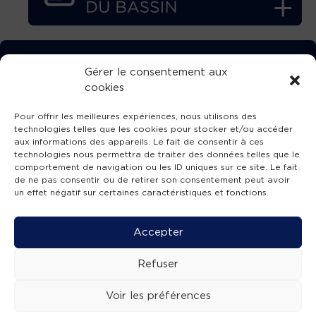
TÉLÉCHARGEZ GRATUITEMENT
Gérer le consentement aux
cookies
L’APPLICATION TVBA !
Pour offrir les meilleures expériences, nous utilisons des
technologies telles que les cookies pour stocker et/ou accéder
aux informations des appareils. Le fait de consentir à ces
technologies nous permettra de traiter des données telles que le
comportement de navigation ou les ID uniques sur ce site. Le fait
SUIVEZ-NOUS !
de ne pas consentir ou de retirer son consentement peut avoir
un effet négatif sur certaines caractéristiques et fonctions.
Charte de publication
-
Mentions légales
-
Accessibilité
-
Politique de confidentialité
-
Plan
Accepter
de site
-
SIBA
© 2026 création
Compos'it.
Refuser
Voir les préférences