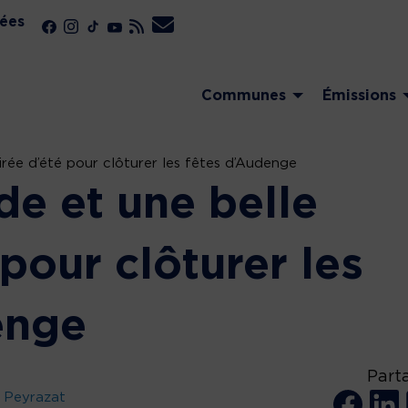
ées
Communes
Émissions
irée d’été pour clôturer les fêtes d’Audenge
de et une belle
 pour clôturer les
enge
Part
 Peyrazat