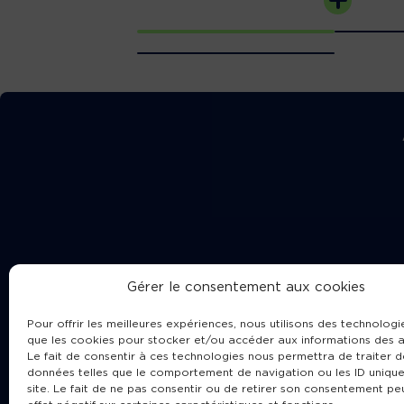
Gérer le consentement aux cookies
Pour offrir les meilleures expériences, nous utilisons des technologie
que les cookies pour stocker et/ou accéder aux informations des a
Le fait de consentir à ces technologies nous permettra de traiter d
données telles que le comportement de navigation ou les ID unique
site. Le fait de ne pas consentir ou de retirer son consentement pe
Cha