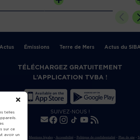
Actus
Émissions
Terre de Mers
Actus du SIB
TÉLÉCHARGEZ GRATUITEMENT
L’APPLICATION TVBA !
SUIVEZ-NOUS !
s telles
ppareils.
es
s sur ce
ut avoir un
rte de publication
-
Mentions légales
-
Accessibilité
-
Politique de confidentialité
-
Plan de site
-
S