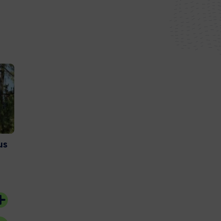
us
Et si vous deveniez
Couach lance 
bénévoles sur l’Ile aux
nouvelle gam
Oiseaux ?
catamaran
20 juillet 2026
15 juillet 2026
#Bassin d'Arcachon
#Gujan-Mestras