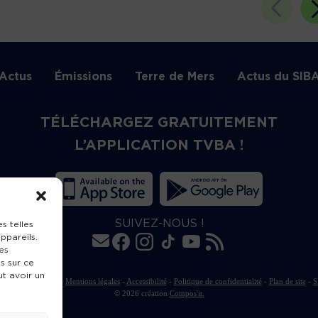
Actus
Émissions
Terre de Mers
Actus du SIB
TÉLÉCHARGEZ GRATUITEMENT
L’APPLICATION TVBA !
SUIVEZ-NOUS !
s telles
ppareils.
es
s sur ce
ut avoir un
rte de publication
-
Mentions légales
-
Accessibilité
-
Politique de confidentialité
-
Plan de site
-
S
© 2026 création
Compos'it.