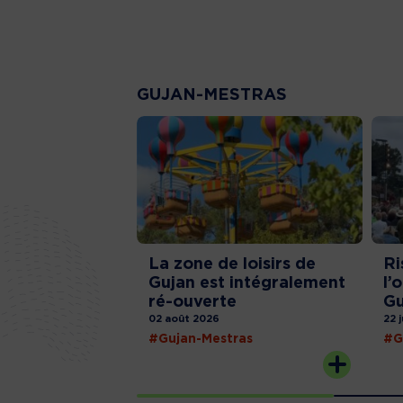
GUJAN-MESTRAS
La zone de loisirs de
Ri
Gujan est intégralement
l’
ré-ouverte
Gu
02 août 2026
22 
#Gujan-Mestras
#G