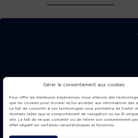
Gérer le consentement aux cookies
Pour offrir les meilleures expériences, nous utilisons des technologie
que les cookies pour stocker et/ou accéder aux informations des a
Le fait de consentir à ces technologies nous permettra de traiter d
données telles que le comportement de navigation ou les ID unique
site. Le fait de ne pas consentir ou de retirer son consentement pe
Cha
effet négatif sur certaines caractéristiques et fonctions.