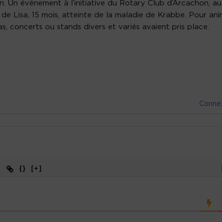
. Un événement à l’initiative du Rotary Club d’Arcachon, au
t de Lisa, 15 mois, atteinte de la maladie de Krabbe. Pour an
as, concerts ou stands divers et variés avaient pris place.
Conne
{}
[+]