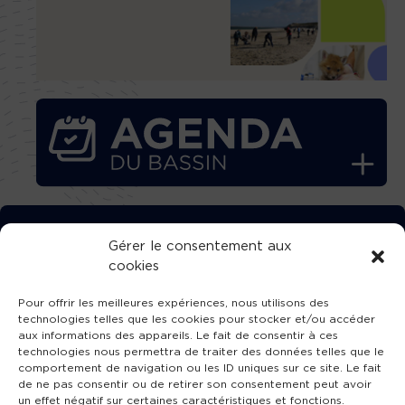
TÉLÉCHARGEZ GRATUITEMENT
Gérer le consentement aux
cookies
L’APPLICATION TVBA !
Pour offrir les meilleures expériences, nous utilisons des
technologies telles que les cookies pour stocker et/ou accéder
aux informations des appareils. Le fait de consentir à ces
technologies nous permettra de traiter des données telles que le
comportement de navigation ou les ID uniques sur ce site. Le fait
SUIVEZ-NOUS !
de ne pas consentir ou de retirer son consentement peut avoir
un effet négatif sur certaines caractéristiques et fonctions.