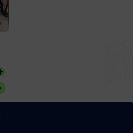
#Bassin d'Arcachon
20 juillet 2026
#Bassin d'Arcach
r
A