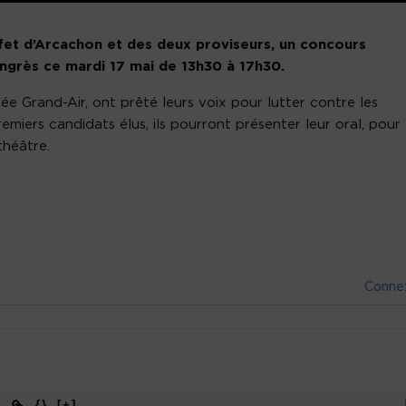
fet d’Arcachon et des deux proviseurs, un concours
ongrès ce mardi 17 mai de 13h30 à 17h30.
ée Grand-Air, ont prêté leurs voix pour lutter contre les
premiers candidats élus, ils pourront présenter leur oral, pour
théâtre.
Conne
{}
[+]