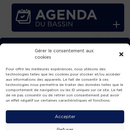
TÉLÉCHARGEZ GRATUITEMENT
Gérer le consentement aux
cookies
L’APPLICATION TVBA !
Pour offrir les meilleures expériences, nous utilisons des
technologies telles que les cookies pour stocker et/ou accéder
aux informations des appareils. Le fait de consentir à ces
technologies nous permettra de traiter des données telles que le
comportement de navigation ou les ID uniques sur ce site. Le fait
SUIVEZ-NOUS !
de ne pas consentir ou de retirer son consentement peut avoir
un effet négatif sur certaines caractéristiques et fonctions.
Charte de publication
-
Mentions légales
-
Accessibilité
-
Politique de confidentialité
-
Plan
Accepter
de site
-
SIBA
© 2026 création
Compos'it.
Refuser