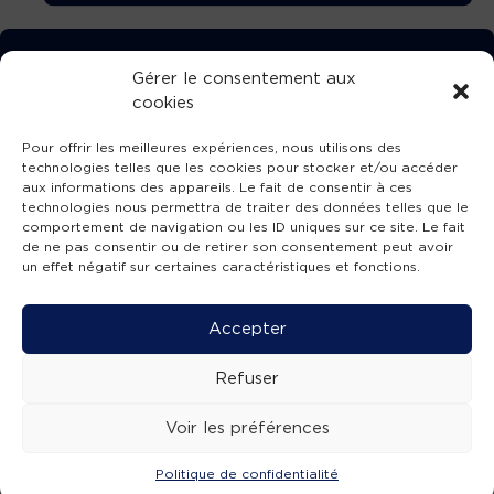
TÉLÉCHARGEZ GRATUITEMENT
Gérer le consentement aux
cookies
L’APPLICATION TVBA !
Pour offrir les meilleures expériences, nous utilisons des
technologies telles que les cookies pour stocker et/ou accéder
aux informations des appareils. Le fait de consentir à ces
technologies nous permettra de traiter des données telles que le
comportement de navigation ou les ID uniques sur ce site. Le fait
SUIVEZ-NOUS !
de ne pas consentir ou de retirer son consentement peut avoir
un effet négatif sur certaines caractéristiques et fonctions.
Charte de publication
-
Mentions légales
-
Accessibilité
-
Politique de confidentialité
-
Plan
Accepter
de site
-
SIBA
© 2026 création
Compos'it.
Refuser
Voir les préférences
Politique de confidentialité
ACTUS
ÉMISSIONS
AGENDA
WEBCAMS