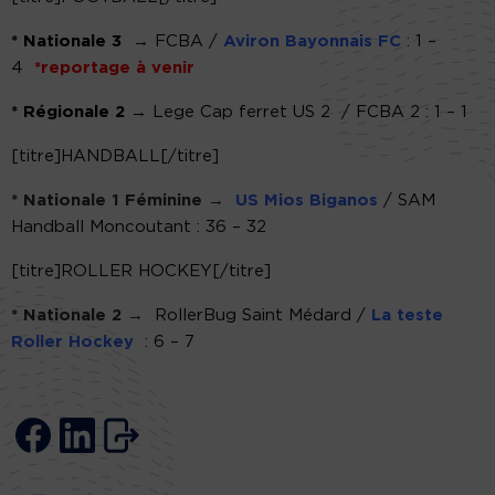
*
Nationale 3
→
FCBA /
Aviron Bayonnais FC
: 1 –
4
*reportage à venir
*
Régionale 2
→
Lege Cap ferret US 2
/
FCBA 2 : 1 – 1
[titre]HANDBALL[/titre]
* Nationale 1 Féminine →
US Mios Biganos
/
SAM
Handball Moncoutant : 36 – 32
[titre]ROLLER HOCKEY[/titre]
* Nationale 2 →
RollerBug Saint Médard
/
La teste
Roller Hockey
: 6 – 7