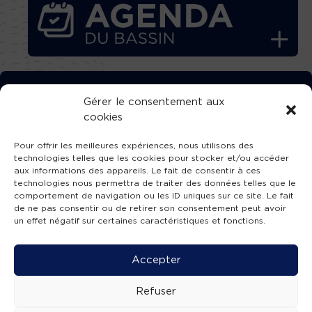
TÉLÉCHARGEZ GRATUITEMENT
Gérer le consentement aux
cookies
L’APPLICATION TVBA !
Pour offrir les meilleures expériences, nous utilisons des
technologies telles que les cookies pour stocker et/ou accéder
aux informations des appareils. Le fait de consentir à ces
technologies nous permettra de traiter des données telles que le
comportement de navigation ou les ID uniques sur ce site. Le fait
SUIVEZ-NOUS !
de ne pas consentir ou de retirer son consentement peut avoir
un effet négatif sur certaines caractéristiques et fonctions.
Charte de publication
-
Mentions légales
-
Accessibilité
-
Politique de confidentialité
-
Plan
Accepter
de site
-
SIBA
© 2026 création
Compos'it.
Refuser