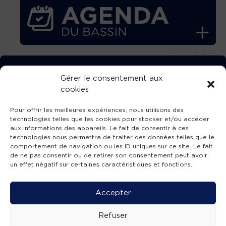
TÉLÉCHARGEZ GRATUITEMENT
Gérer le consentement aux
cookies
L’APPLICATION TVBA !
Pour offrir les meilleures expériences, nous utilisons des
technologies telles que les cookies pour stocker et/ou accéder
aux informations des appareils. Le fait de consentir à ces
technologies nous permettra de traiter des données telles que le
comportement de navigation ou les ID uniques sur ce site. Le fait
SUIVEZ-NOUS !
de ne pas consentir ou de retirer son consentement peut avoir
un effet négatif sur certaines caractéristiques et fonctions.
Charte de publication
-
Mentions légales
-
Accessibilité
-
Politique de confidentialité
-
Plan
Accepter
de site
-
SIBA
© 2026 création
Compos'it.
Refuser