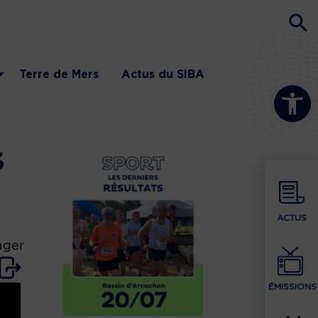
Terre de Mers
Actus du SIBA
Ouvrir la b
s
ACTUS
ager
ÉMISSIONS