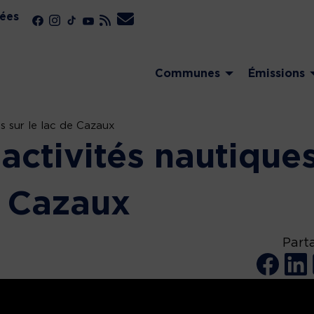
ées
Communes
Émissions
es sur le lac de Cazaux
activités nautique
e Cazaux
Part