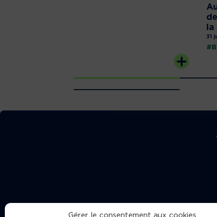
Au
de
la
31 j
#B
Gérer le consentement aux cookies