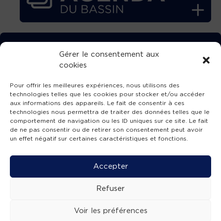
TÉLÉCHARGEZ GRATUITEMENT
Gérer le consentement aux
cookies
L’APPLICATION TVBA !
Pour offrir les meilleures expériences, nous utilisons des
technologies telles que les cookies pour stocker et/ou accéder
aux informations des appareils. Le fait de consentir à ces
technologies nous permettra de traiter des données telles que le
comportement de navigation ou les ID uniques sur ce site. Le fait
SUIVEZ-NOUS !
de ne pas consentir ou de retirer son consentement peut avoir
un effet négatif sur certaines caractéristiques et fonctions.
Charte de publication
-
Mentions légales
-
Accessibilité
-
Politique de confidentialité
-
Plan
Accepter
de site
-
SIBA
© 2026 création
Compos'it.
Refuser
Voir les préférences