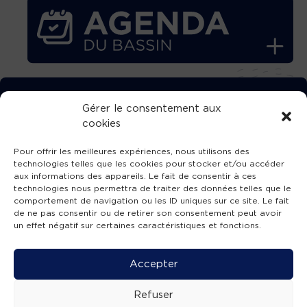
TÉLÉCHARGEZ GRATUITEMENT
Gérer le consentement aux
cookies
L’APPLICATION TVBA !
Pour offrir les meilleures expériences, nous utilisons des
technologies telles que les cookies pour stocker et/ou accéder
aux informations des appareils. Le fait de consentir à ces
technologies nous permettra de traiter des données telles que le
comportement de navigation ou les ID uniques sur ce site. Le fait
SUIVEZ-NOUS !
de ne pas consentir ou de retirer son consentement peut avoir
un effet négatif sur certaines caractéristiques et fonctions.
Charte de publication
-
Mentions légales
-
Accessibilité
-
Politique de confidentialité
-
Plan
Accepter
de site
-
SIBA
© 2026 création
Compos'it.
Refuser