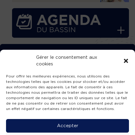
TÉLÉCHARGEZ GRATUITEMENT
Gérer le consentement aux
cookies
L’APPLICATION TVBA !
Pour offrir les meilleures expériences, nous utilisons des
technologies telles que les cookies pour stocker et/ou accéder
aux informations des appareils. Le fait de consentir à ces
technologies nous permettra de traiter des données telles que le
comportement de navigation ou les ID uniques sur ce site. Le fait
SUIVEZ-NOUS !
de ne pas consentir ou de retirer son consentement peut avoir
un effet négatif sur certaines caractéristiques et fonctions.
Charte de publication
-
Mentions légales
-
Accessibilité
-
Politique de confidentialité
-
Plan
Accepter
de site
-
SIBA