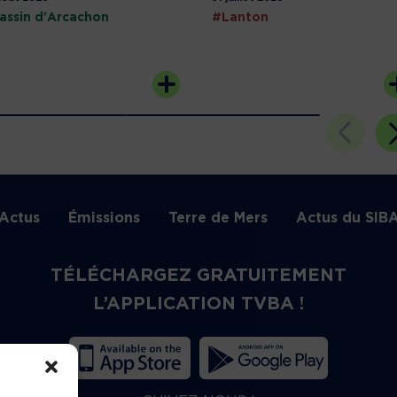
assin d'Arcachon
#Lanton
Actus
Émissions
Terre de Mers
Actus du SIB
TÉLÉCHARGEZ GRATUITEMENT
L’APPLICATION TVBA !