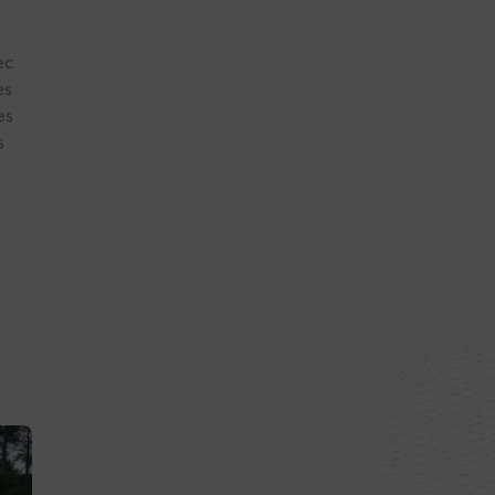
ec
es
es
s