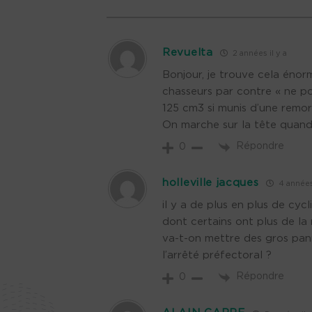
Revuelta
2 années il y a
Bonjour, je trouve cela énor
chasseurs par contre «
ne po
125 cm3 si munis d’une remor
On marche sur la tête qua
Répondre
0
holleville jacques
4 années 
il y a de plus en plus de cycl
dont certains ont plus de la
va-t-on mettre des gros pann
l’arrêté préfectoral ?
Répondre
0