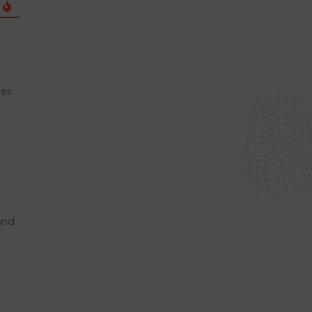
des
and