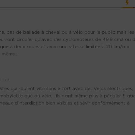
me, pas de ballade à cheval ou à vélo pour le public mais les
urront circuler qu’avec des cyclomoteurs de 49.9 cm3 ou 
que à deux roues et avec une vitesse limitée à 20 km/h »
nd même…
il y a
istes qui roulent vite sans effort avec des vélos électriques,
 mobylette que du vélo… ils n’ont même plus à pédaler !! qu
eaux d’interdiction bien visibles et sévir conformément à