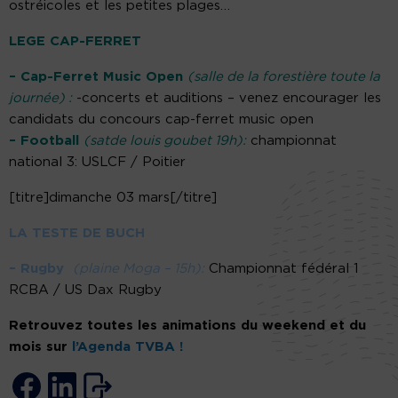
ostréicoles et les petites plages…
LEGE CAP-FERRET
– Cap-Ferret Music Open
(salle de la forestière toute la
journée) :
-concerts et auditions – venez encourager les
candidats du concours cap-ferret music open
– Football
(satde louis goubet 19h):
championnat
national 3: USLCF / Poitier
[titre]dimanche 03 mars[/titre]
LA TESTE DE BUCH
– Rugby
(plaine Moga – 15h):
Championnat fédéral 1
RCBA / US Dax Rugby
Retrouvez toutes les animations du weekend et du
mois sur
l’Agenda TVBA !