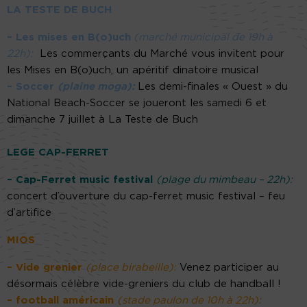
LA TESTE DE BUCH
– Les mises en B(o)uch
(marché municipal de 19h à
22h):
Les commerçants du Marché vous invitent pour
les Mises en B(o)uch, un apéritif dinatoire musical
– Soccer
(plaine moga):
Les demi-finales « Ouest » du
National Beach-Soccer se joueront les samedi 6 et
dimanche 7 juillet à La Teste de Buch
LEGE CAP-FERRET
– Cap-Ferret music festival
(plage du mimbeau – 22h):
concert d’ouverture du cap-ferret music festival – feu
d’artifice
MIOS
– Vide grenier
(place birabeille):
Venez participer au
désormais célèbre vide-greniers du club de handball !
– football américain
(stade paulon de 10h à 22h):