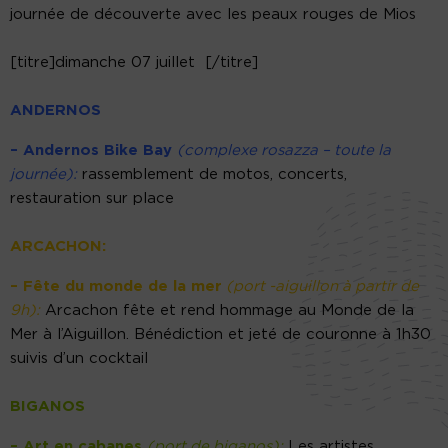
journée de découverte avec les peaux rouges de Mios
[titre]dimanche 07 juillet [/titre]
ANDERNOS
– Andernos Bike Bay
(complexe rosazza – toute la
journée):
rassemblement de motos, concerts,
restauration sur place
ARCACHON:
– Fête du monde de la mer
(port -aiguillon à partir de
9h):
Arcachon fête et rend hommage au Monde de la
Mer à l’Aiguillon. Bénédiction et jeté de couronne à 1h30
suivis d’un cocktail
BIGANOS
– Art en cabanes
(port de biganos):
Les artistes