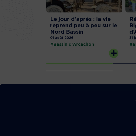
Le jour d’après : la vie
Ré
reprend peu à peu sur le
Bi
Nord Bassin
d’
01 août 2026
31 j
#Bassin d'Arcachon
#B