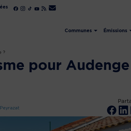
ées
Communes
Émissions
e ?
isme pour Audenge
Part
 Peyrazat