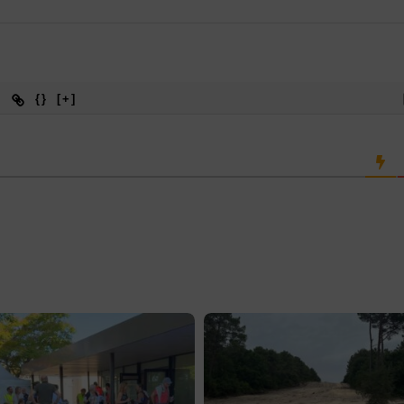
{}
[+]