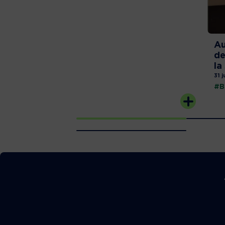
Au
de
la
31 j
#B