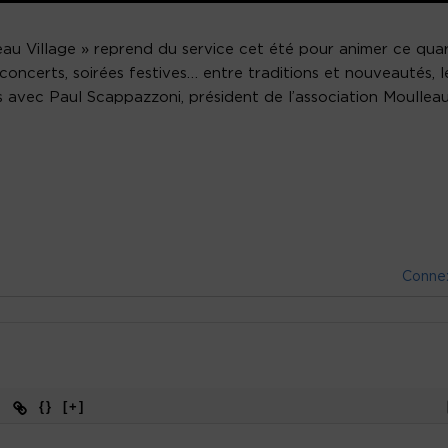
au Village » reprend du service cet été pour animer ce quar
oncerts, soirées festives… entre traditions et nouveautés, l
s avec Paul Scappazzoni, président de l’association Moullea
Conne
{}
[+]