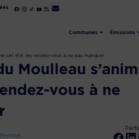
ées
Communes
Émissions
me cet été: les rendez-vous à ne pas manquer
 du Moulleau s’ani
 rendez-vous à ne
r
Part
 Peyrazat