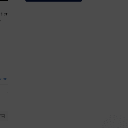
tier
e
u
xion