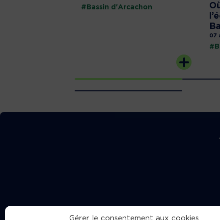
Où
#Bassin d'Arcachon
l’
Ba
07 
#B
Gérer le consentement aux cookies