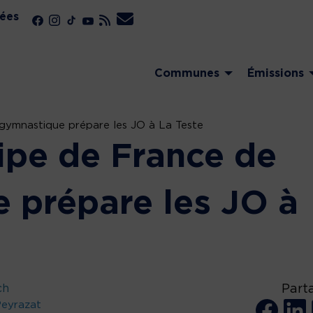
ées
Communes
Émissions
gymnastique prépare les JO à La Teste
ipe de France de
 prépare les JO à
ch
Part
Peyrazat