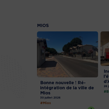
MIOS
In
l’
d’
Bonne nouvelle ! Ré-
26 
intégration de la ville de
#B
Mios
30 juillet 2026
#Mios