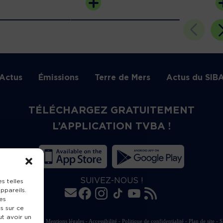
Actus
Émissions
Terre de Mers
Actus du SIB
TÉLÉCHARGEZ GRATUITEMENT
L’APPLICATION TVBA !
SUIVEZ-NOUS !
s telles
ppareils.
es
s sur ce
ut avoir un
rte de publication
-
Mentions légales
-
Accessibilité
-
Politique de confidentialité
-
Plan de site
-
S