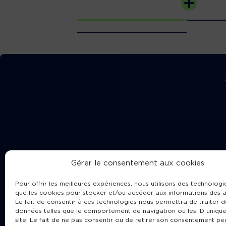
Gérer le consentement aux cookies
Pour offrir les meilleures expériences, nous utilisons des technologie
que les cookies pour stocker et/ou accéder aux informations des a
Le fait de consentir à ces technologies nous permettra de traiter d
données telles que le comportement de navigation ou les ID unique
site. Le fait de ne pas consentir ou de retirer son consentement pe
Cha