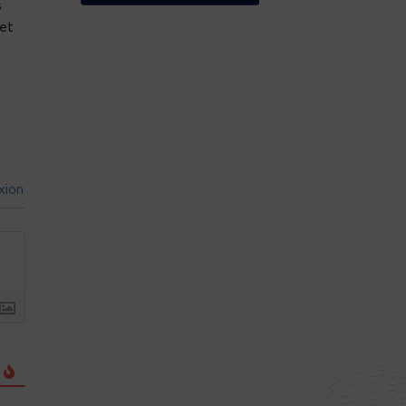
s
 et
xion