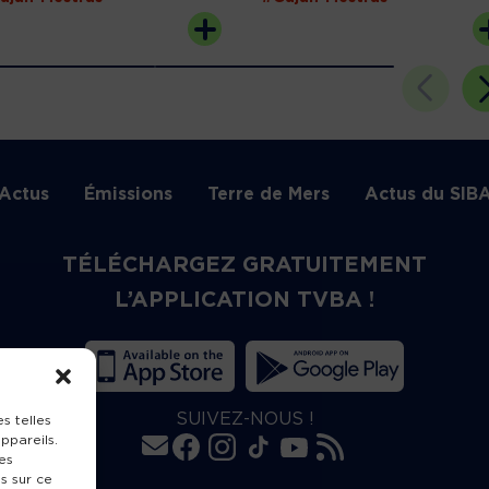
Actus
Émissions
Terre de Mers
Actus du SIB
TÉLÉCHARGEZ GRATUITEMENT
L’APPLICATION TVBA !
SUIVEZ-NOUS !
s telles
ppareils.
es
s sur ce