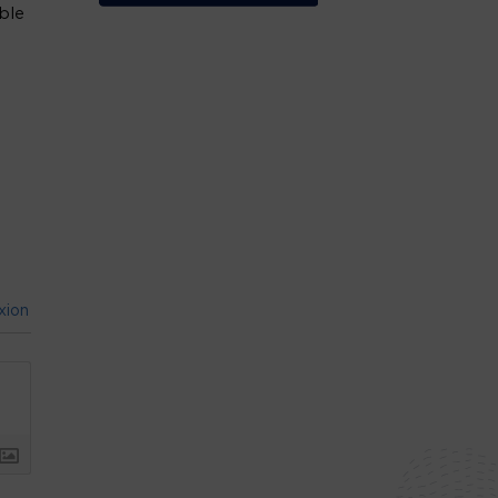
ble
xion