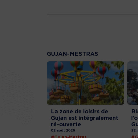
GUJAN-MESTRAS
La zone de loisirs de
Ri
Gujan est intégralement
l’
ré-ouverte
Gu
02 août 2026
22 
#Gujan-Mestras
#G