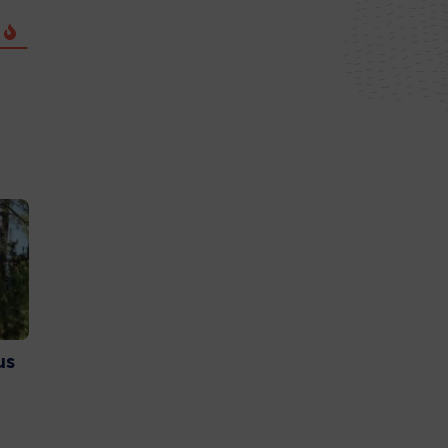
us
Et si vous deveniez
Couach lance 
bénévoles sur l’Ile aux
nouvelle gam
Oiseaux ?
catamaran
20 juillet 2026
15 juillet 2026
#Bassin d'Arcachon
#Gujan-Mestras