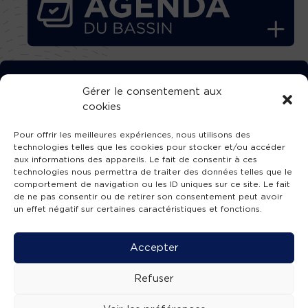
TÉLÉCHARGEZ GRATUITEMENT
Gérer le consentement aux
cookies
L’APPLICATION TVBA !
Pour offrir les meilleures expériences, nous utilisons des
technologies telles que les cookies pour stocker et/ou accéder
aux informations des appareils. Le fait de consentir à ces
technologies nous permettra de traiter des données telles que le
comportement de navigation ou les ID uniques sur ce site. Le fait
SUIVEZ-NOUS !
de ne pas consentir ou de retirer son consentement peut avoir
un effet négatif sur certaines caractéristiques et fonctions.
Charte de publication
-
Mentions légales
-
Accessibilité
-
Politique de confidentialité
-
Plan
Accepter
de site
-
SIBA
© 2026 création
Compos'it.
Refuser